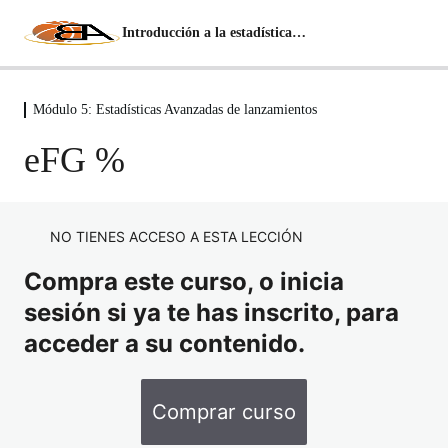
Introducción a la estadística avanzada
Módulo 5: Estadísticas Avanzadas de lanzamientos
Módulo 1: Conceptos básicos y fuentes de
datos
eFG %
5 lecciones, 1 cuestionario
Módulo 2: Estadísticas Avanzadas de
Ritmo
NO TIENES ACCESO A ESTA LECCIÓN
9 lecciones, 1 cuestionario
Módulo 3: Estadísticas Avanzadas de
Compra este curso, o inicia
Rebote
sesión si ya te has inscrito, para
4 lecciones, 1 cuestionario
acceder a su contenido.
Módulo 4: Estadísticas Avanzadas de
Manejo de Balón
6 lecciones, 1 cuestionario
Comprar curso
Módulo 5: Estadísticas Avanzadas de