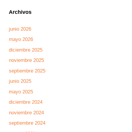
Archivos
junio 2026
mayo 2026
diciembre 2025
noviembre 2025
septiembre 2025
junio 2025
mayo 2025
diciembre 2024
noviembre 2024
septiembre 2024