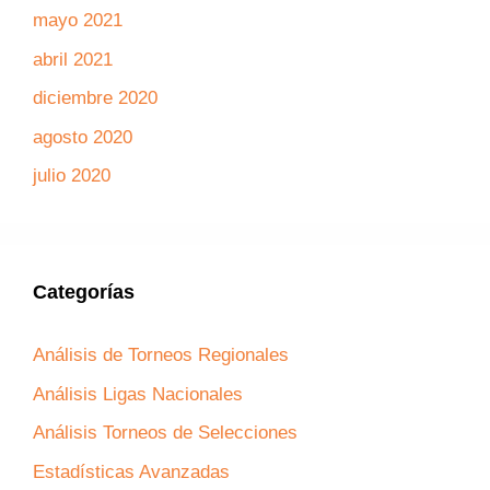
mayo 2021
abril 2021
diciembre 2020
agosto 2020
julio 2020
Categorías
Análisis de Torneos Regionales
Análisis Ligas Nacionales
Análisis Torneos de Selecciones
Estadísticas Avanzadas