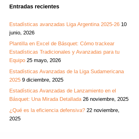
Entradas recientes
Estadísticas avanzadas Liga Argentina 2025-26
10
junio, 2026
Plantilla en Excel de Básquet: Cómo trackear
Estadísticas Tradicionales y Avanzadas para tu
Equipo
25 mayo, 2026
Estadísticas Avanzadas de la Liga Sudamericana
2025
9 diciembre, 2025
Estadísticas Avanzadas de Lanzamiento en el
Básquet: Una Mirada Detallada
26 noviembre, 2025
¿Qué es la eficiencia defensiva?
22 noviembre,
2025