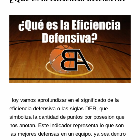
Hoy vamos aprofundizar en el significado de la
eficiencia defensiva o las siglas DER, que
simboliza la cantidad de puntos por posesión que
nos anotan. Este indicador representa lo que son
las mejores defensas en un equipo, ya sea dentro