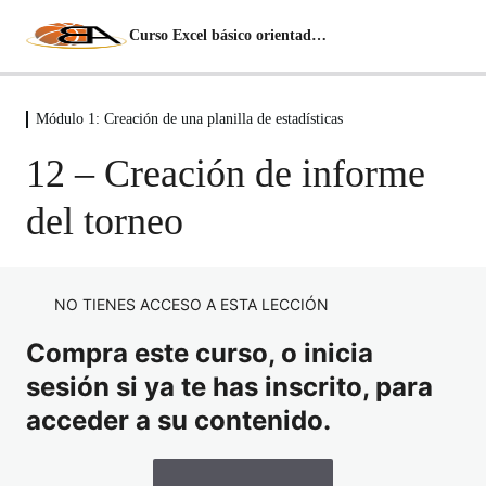
Curso Excel básico orientado al básquet
Módulo 1: Creación de una planilla de estadísticas
Módulo 0: Introducción
3 lecciones
12 – Creación de informe
Módulo 1: Creación de una planilla de
estadísticas
del torneo
1 – Crear la primera hoja de cálculo
2 – Crear el fixture
NO TIENES ACCESO A ESTA LECCIÓN
Compra este curso, o inicia
3 – Box Score desde la App Ges Deportiva
sesión si ya te has inscrito, para
4 – Box Score desde FIBA
acceder a su contenido.
5 – Box Score desde Liga de México
6 – Crear hoja para acumular estadísticas de los Equipos