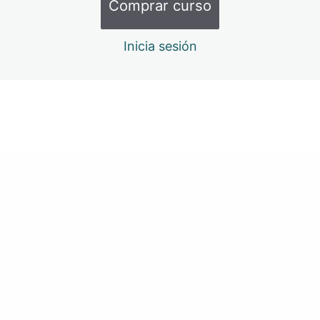
Comprar curso
7 – Crear hoja para acumular estadísticas de los
Jugadores
Inicia sesión
8 – Agregar fórmulas en el fixture
9 – Crear hoja para las estadísticas totales de los
equipos
Anterior
Siguiente
10 – Crear hoja para las estadísticas totales de los
jugadores
11 – Creación de informes de partido
12 – Creación de informe del torneo
13 – Creación de una botonera de navegación
Módulo 2: Fórmulas dentro de la
categoría búsqueda y referencia
4 lecciones
Módulo 3: Fórmulas dentro de la