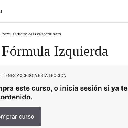
et
Fórmulas dentro de la categoría texto
 Fórmula Izquierda
 TIENES ACCESO A ESTA LECCIÓN
ra este curso, o inicia sesión si ya te
contenido.
mprar curso