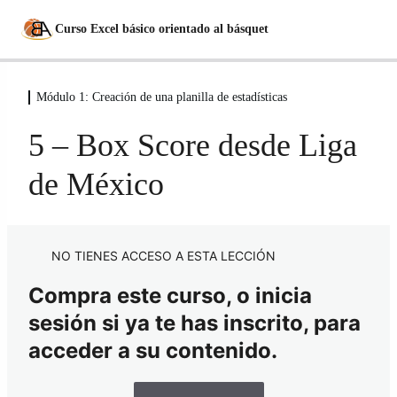
Curso Excel básico orientado al básquet
Módulo 1: Creación de una planilla de estadísticas
Módulo 0: Introducción
3 lecciones
5 – Box Score desde Liga
Módulo 1: Creación de una planilla de
estadísticas
de México
1 – Crear la primera hoja de cálculo
2 – Crear el fixture
NO TIENES ACCESO A ESTA LECCIÓN
3 – Box Score desde la App Ges Deportiva
Compra este curso, o inicia
sesión si ya te has inscrito, para
4 – Box Score desde FIBA
acceder a su contenido.
5 – Box Score desde Liga de México
6 – Crear hoja para acumular estadísticas de los Equipos