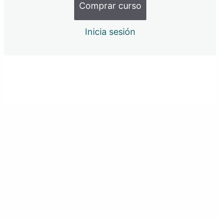
Comprar curso
7 – Crear hoja para acumular estadísticas de los
Jugadores
Inicia sesión
8 – Agregar fórmulas en el fixture
9 – Crear hoja para las estadísticas totales de los
equipos
Anterior
Siguiente
10 – Crear hoja para las estadísticas totales de los
jugadores
11 – Creación de informes de partido
12 – Creación de informe del torneo
13 – Creación de una botonera de navegación
Módulo 2: Fórmulas dentro de la
categoría búsqueda y referencia
4 lecciones
Módulo 3: Fórmulas dentro de la