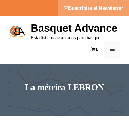
Saltar
Suscribite al Newsletter
al
contenido
Basquet Advance
Estadísticas avanzadas para básquet
MENÚ
0
La métrica LEBRON