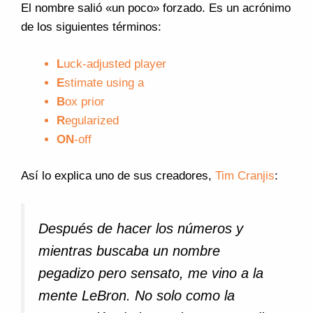
El nombre salió «un poco» forzado. Es un acrónimo
de los siguientes términos:
L
uck-adjusted player
E
stimate using a
B
ox prior
R
egularized
ON
-off
Así lo explica uno de sus creadores,
Tim Cranjis
:
Después de hacer los números y
mientras buscaba un nombre
pegadizo pero sensato, me vino a la
mente LeBron. No solo como la